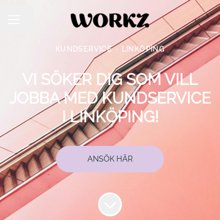
DELA SIDAN
KARRIÄRMENY
KUNDSERVICE
·
LINKÖPING
VI SÖKER DIG SOM VILL
JOBBA MED KUNDSERVICE
I LINKÖPING!
ANSÖK HÄR